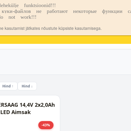
ekülje funktsioonid!!!
o
Kauplused
куки-файлов не работают некоторые функции сай
o not work!!!
ehe kasutamist jätkates nõustute küpsiste kasutamisega.
Hind ↑
Hind ↓
RSAAG 14,4V 2x2,0Ah
LED Aimsak
-43%