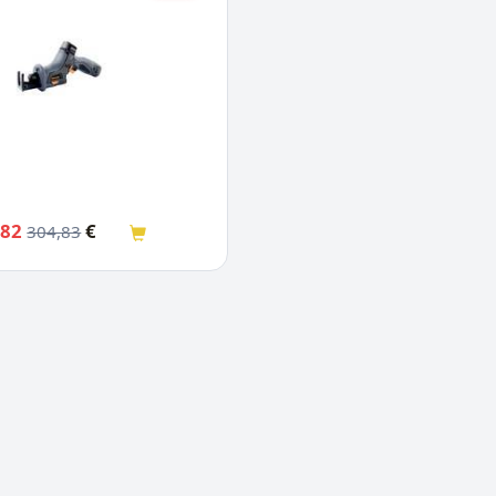
,82
€
304,83