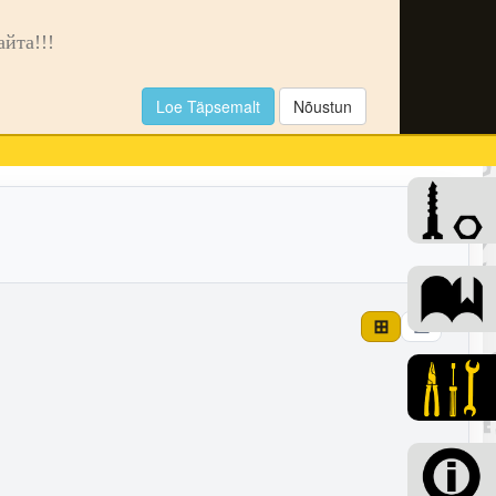
🌙
та!!!
Loe Täpsemalt
Nõustun
0
⊞
☰