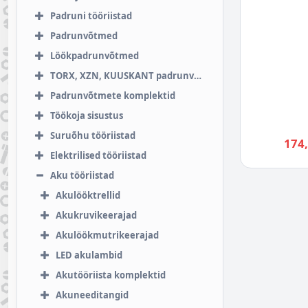
Padruni tööriistad
Padrunvõtmed
Löökpadrunvõtmed
TORX, XZN, KUUSKANT padrunvõtmed
Padrunvõtmete komplektid
Töökoja sisustus
Suruõhu tööriistad
174
Elektrilised tööriistad
Aku tööriistad
Akulööktrellid
Akukruvikeerajad
Akulöökmutrikeerajad
LED akulambid
Akutööriista komplektid
Akuneeditangid