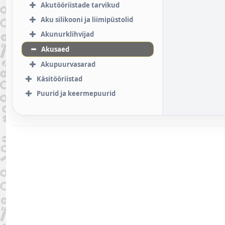
Akutööriistade tarvikud
Aku silikooni ja liimipüstolid
Akunurklihvijad
Akusaed
Akupuurvasarad
Käsitööriistad
Puurid ja keermepuurid