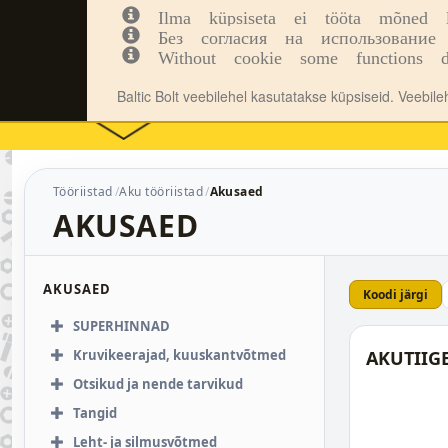
Ilma küpsiseta ei tööta mõned leh
Kinnitusvahendid
Tööriistad
Inf
Без согласия на использование 
Without cookie some functions d
Baltic Bolt veebilehel kasutatakse küpsiseid. Veebil
Tööriistad
Aku tööriistad
Akusaed
AKUSAED
AKUSAED
Koodi järgi
SUPERHINNAD
Kruvikeerajad, kuuskantvõtmed
AKUTIIGE
Otsikud ja nende tarvikud
Tangid
Leht- ja silmusvõtmed