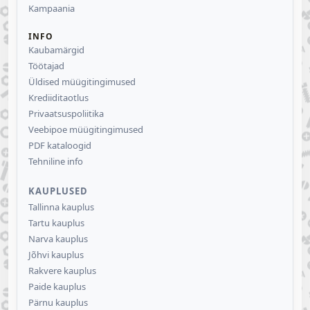
Kampaania
INFO
Kaubamärgid
Töötajad
Üldised müügitingimused
Krediiditaotlus
Privaatsuspoliitika
Veebipoe müügitingimused
PDF kataloogid
Tehniline info
KAUPLUSED
Tallinna kauplus
Tartu kauplus
Narva kauplus
Jõhvi kauplus
Rakvere kauplus
Paide kauplus
Pärnu kauplus