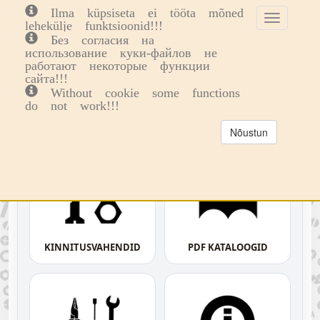
Ilma küpsiseta ei tööta mõned
Toggle
Toggl
0
lehekülje funktsioonid!!!
cookie
navig
Без согласия на
consent
использование куки-файлов не
Previous
Next
banner
работают некоторые функции
сайта!!!
Without cookie some functions
do not work!!!
Nõustun
KINNITUSVAHENDID
PDF KATALOOGID