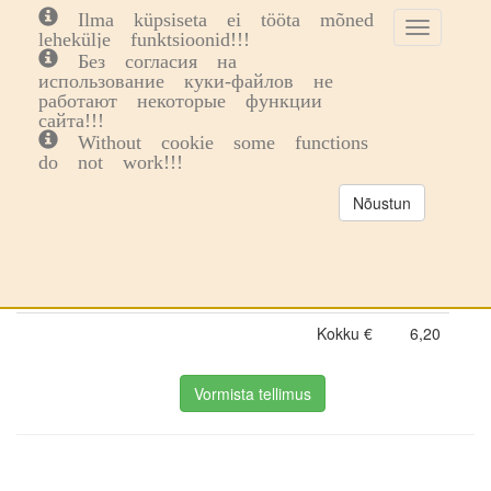
Ilma küpsiseta ei tööta mõned
Toggle
Toggl
0
lehekülje funktsioonid!!!
cookie
navig
Без согласия на
consent
использование куки-файлов не
Ostukorv
banner
работают некоторые функции
сайта!!!
Without cookie some functions
do not work!!!
Nimetus
Kogus
Nõustun
Komplekteerimistasu
5,00
Netosumma
5,00
Käibemaks
1,20
Kokku €
6,20
Vormista tellimus