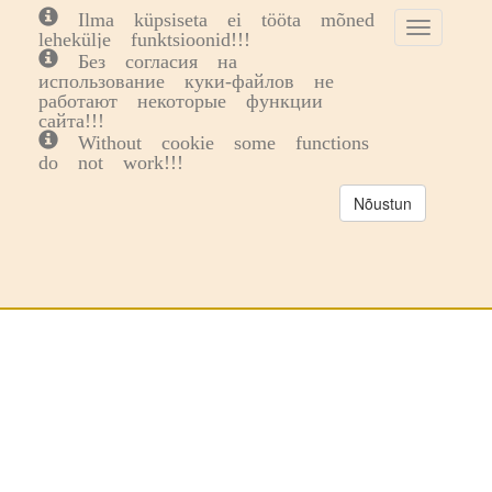
Ilma küpsiseta ei tööta mõned
Toggle
Toggl
0
lehekülje funktsioonid!!!
cookie
navig
Без согласия на
Otsi toodet
consent
использование куки-файлов не
banner
работают некоторые функции
сайта!!!
Without cookie some functions
do not work!!!
Nõustun
Nimetus
Pakis
Hind
Saadavus