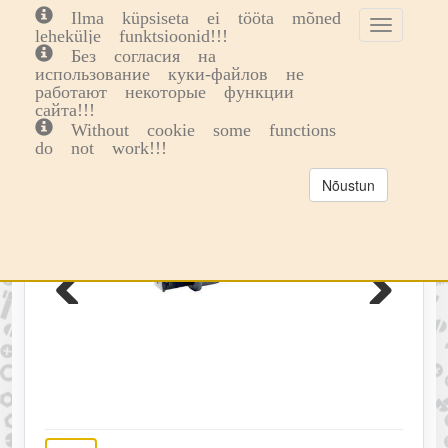
Ilma küpsiseta ei tööta mõned
Toggle
Toggl
0
lehekülje funktsioonid!!!
cookie
navig
Без согласия на
consent
использование куки-файлов не
banner
работают некоторые функции
-43%
сайта!!!
Without cookie some functions
do not work!!!
Nõustun
Previous
Next