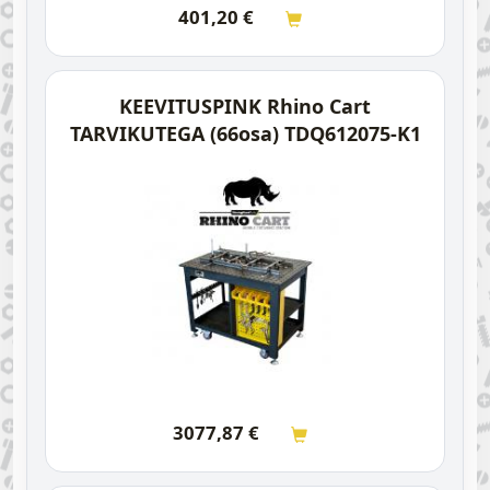
401,20
€
KEEVITUSPINK Rhino Cart
TARVIKUTEGA (66osa) TDQ612075-K1
3077,87
€