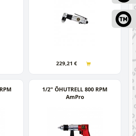
229,21
€
 RPM
1/2" ÕHUTRELL 800 RPM
AmPro