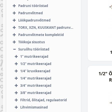
Padruni tööriistad
Padrunvõtmed
Löökpadrunvõtmed
TORX, XZN, KUUSKANT padrunvõtmed
Padrunvõtmete komplektid
Töökoja sisustus
Suruõhu tööriistad
1" mutrikeerajad
1/2" mutrikeerajad
1/4" kruvikeerajad
1/2" 
1/4" mutrikeerajad
R
3/4" mutrikeerajad
3/8" mutrikeerajad
Filtrid, õlitajad, regulaatorid
Lihvimismasinad