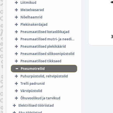
Liitmikud
Meiselvasarad
Nõelhaamrid
Plekinakerdajad
Pneumaatilised ketaslõikajad
Pneumaatilised mutri- ja needitangid
Pneumaatilised plekikäärid
Pneumaatilised silikoonipüstolid
Pneumaatilised tikksaed
Pneumotrellid
Puhurpüstolid, rehvipüstolid
Trelli padrunid
Värvipüstolid
Õhuvoolikud ja tarvikud
Elektrilised tööriistad
Aku tööriistad