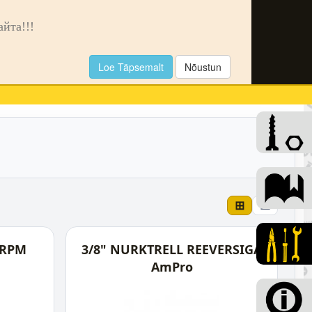
🌙
та!!!
Loe Täpsemalt
Nõustun
0
⊞
☰
 RPM
3/8" NURKTRELL REEVERSIGA
AmPro