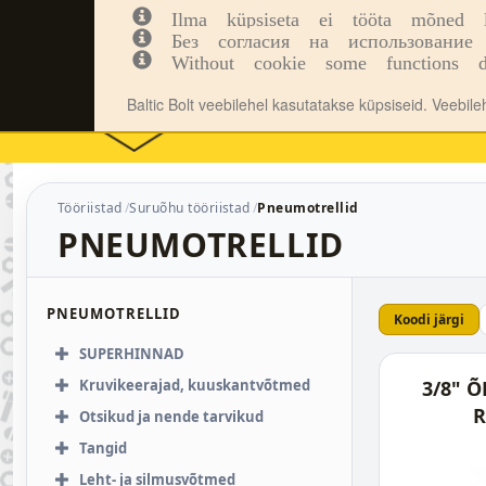
Ilma küpsiseta ei tööta mõned leh
Kinnitusvahendid
Tööriistad
Inf
Без согласия на использование 
Without cookie some functions d
Baltic Bolt veebilehel kasutatakse küpsiseid. Veebil
Tööriistad
Suruõhu tööriistad
Pneumotrellid
PNEUMOTRELLID
PNEUMOTRELLID
Koodi järgi
SUPERHINNAD
Kruvikeerajad, kuuskantvõtmed
3/8" 
R
Otsikud ja nende tarvikud
Tangid
Leht- ja silmusvõtmed