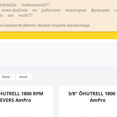
ekülje funktsioonid!!!
o
Kauplused
куки-файлов не работают некоторые функции сай
o not work!!!
ehe kasutamist jätkates nõustute küpsiste kasutamisega.
Hind ↑
Hind ↓
ÕHUTRELL 1800 RPM
3/8" ÕHUTRELL 1800
EVERS AmPro
AmPro