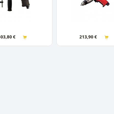
303,80
€
213,90
€