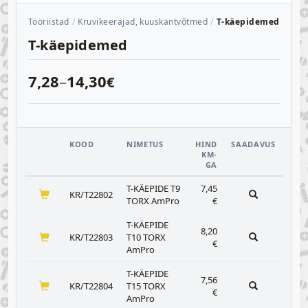
Tööriistad
Kruvikeerajad, kuuskantvõtmed
T-käepidemed
T-käepidemed
7,28
–
14,30
€
KOOD
NIMETUS
HIND
SAADAVUS
KM-
GA
T-KÄEPIDE T9
7,45
KR/T22802
TORX AmPro
€
T-KÄEPIDE
8,20
KR/T22803
T10 TORX
€
AmPro
T-KÄEPIDE
7,56
KR/T22804
T15 TORX
€
AmPro