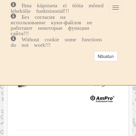
Ilma küpsiseta ei tööta mõned
Toggle
Toggl
0
lehekülje funktsioonid!!!
cookie
navig
Без согласия на
consent
использование куки-файлов не
banner
работают некоторые функции
сайта!!!
Without cookie some functions
do not work!!!
Nõustun