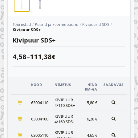
Tööriistad
Puurid ja keermepuurid
Kivipuurid SDS
Kivipuur SDS+
Kivipuur SDS+
4,58
–
111,38
€
KOOD
NIMETUS
HIND
SAADAVUS
KM-GA
KIVIPUUR
63004110
5,80
€
4/110 SDS+
KIVIPUUR
63004160
6,28
€
4/160 SDS+
KIVIPUUR
63005110
4,65
€