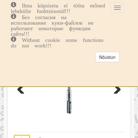
Ilma küpsiseta ei tööta mõned
Toggle
Toggl
0
lehekülje funktsioonid!!!
cookie
navig
Без согласия на
consent
использование куки-файлов не
banner
работают некоторые функции
сайта!!!
Without cookie some functions
do not work!!!
Nõustun
Previous
Next