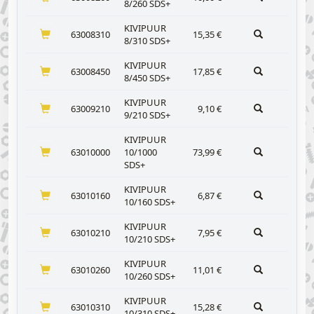
8/260 SDS+
KIVIPUUR
63008310
15,35
€
8/310 SDS+
KIVIPUUR
63008450
17,85
€
8/450 SDS+
KIVIPUUR
63009210
9,10
€
9/210 SDS+
KIVIPUUR
63010000
10/1000
73,99
€
SDS+
KIVIPUUR
63010160
6,87
€
10/160 SDS+
KIVIPUUR
63010210
7,95
€
10/210 SDS+
KIVIPUUR
63010260
11,01
€
10/260 SDS+
KIVIPUUR
63010310
15,28
€
10/310 SDS+