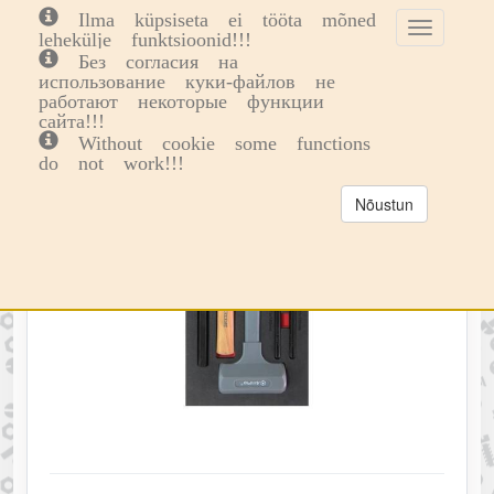
Ilma küpsiseta ei tööta mõned
Toggle
Toggl
0
lehekülje funktsioonid!!!
cookie
navig
Без согласия на
consent
использование куки-файлов не
banner
работают некоторые функции
сайта!!!
Without cookie some functions
do not work!!!
Nõustun