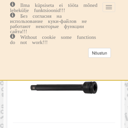
Ilma küpsiseta ei tööta mõned
Toggle
Toggl
0
lehekülje funktsioonid!!!
cookie
navig
Без согласия на
consent
использование куки-файлов не
banner
работают некоторые функции
сайта!!!
Without cookie some functions
do not work!!!
Nõustun