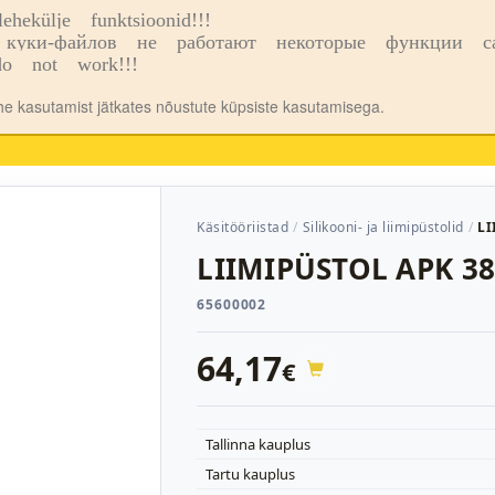
ekülje funktsioonid!!!
o
Kauplused
куки-файлов не работают некоторые функции сай
o not work!!!
ehe kasutamist jätkates nõustute küpsiste kasutamisega.
Käsitööriistad
Silikooni- ja liimipüstolid
LI
LIIMIPÜSTOL APK 3
65600002
64,17
€
Tallinna kauplus
Tartu kauplus