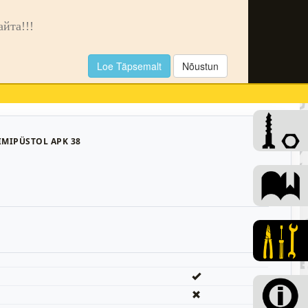
🌙
та!!!
Loe Täpsemalt
Nõustun
0
IMIPÜSTOL APK 38
8