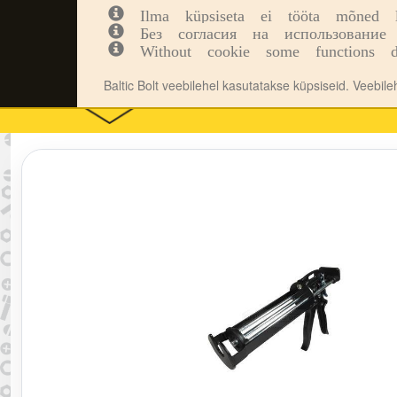
Ilma küpsiseta ei tööta mõned leh
Kinnitusvahendid
Tööriistad
Inf
Без согласия на использование 
Without cookie some functions d
Baltic Bolt veebilehel kasutatakse küpsiseid. Veebil