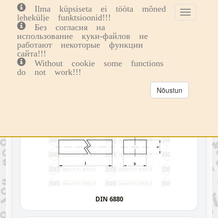
Ilma küpsiseta ei tööta mõned
Toggle
Toggl
0
lehekülje funktsioonid!!!
cookie
navig
Без согласия на
consent
использование куки-файлов не
Vali Kategoria
Eritooted
Liistud
banner
работают некоторые функции
сайта!!!
LIISTUD
Without cookie some functions
do not work!!!
VALI KATEGORIA
Nõustun
DIN 6880