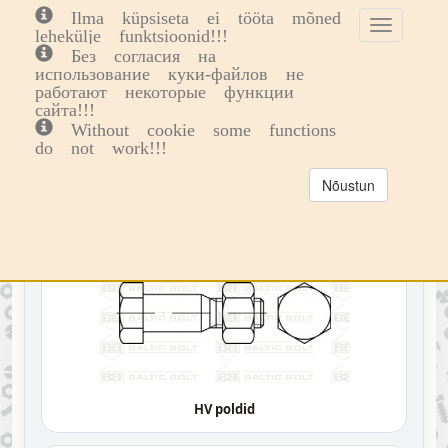
Ilma küpsiseta ei tööta mõned
Toggle
Toggl
0
lehekülje funktsioonid!!!
cookie
navig
Без согласия на
consent
использование куки-файлов не
Kategooria valik
HV poldid, mutrid, seibid
banner
работают некоторые функции
сайта!!!
HV POLDID, MUTRID, SEIBID
Without cookie some functions
do not work!!!
KATEGOORIA VALIK
Nõustun
HV poldid