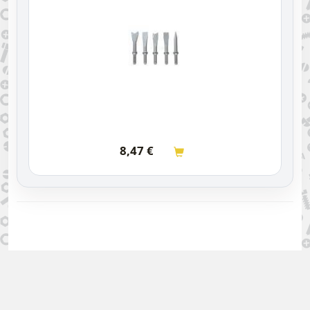
8,47
€