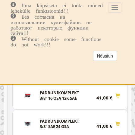
Ilma küpsiseta ei tööta mõned
Toggle
Toggl
0
lehekülje funktsioonid!!!
cookie
navig
Без согласия на
consent
использование куки-файлов не
Tööriistad
Padrunvõtmete komplektid
banner
работают некоторые функции
3/8" tollmõõdus padrunvõtmete komplektid
сайта!!!
3/8" TOLLMÕÕDUS
Without cookie some functions
do not work!!!
PADRUNVÕTMETE
KOMPLEKTID
Nõustun
⊞
☰
Koodi järgi
Hind ↑
Hind ↓
PADRUNIKOMPLEKT
41,00 €
3/8" 16 OSA 12K SAE
PADRUNIKOMPLEKT
41,00 €
3/8" SAE 24 OSA